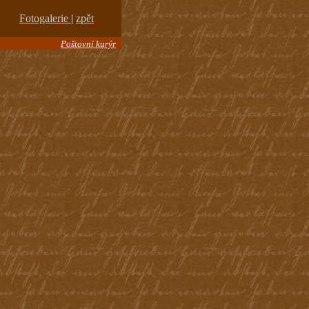
Fotogalerie
|
zpět
Poštovní kurýr