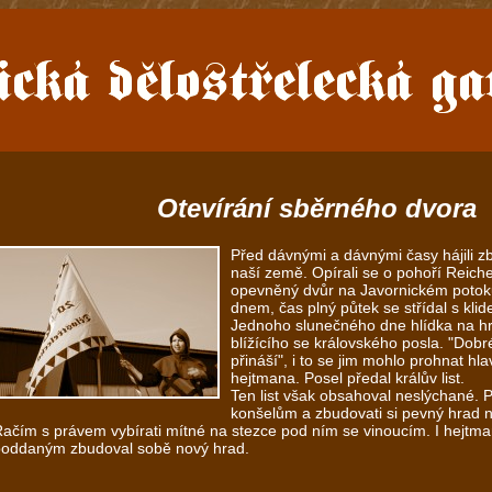
Otevírání sběrného dvora
Před dávnými a dávnými časy hájili z
naší země. Opírali se o pohoří Reiche
opevněný dvůr na Javornickém potoku
dnem, čas plný půtek se střídal s kli
Jednoho slunečného dne hlídka na h
blížícího se královského posla. "Dobr
přináší", i to se jim mohlo prohnat hl
hejtmana. Posel předal králův list.
Ten list však obsahoval neslýchané. 
konšelům a zbudovati si pevný hrad
ačím s právem vybírati mítné na stezce pod ním se vinoucím. I hejtm
poddaným zbudoval sobě nový hrad.