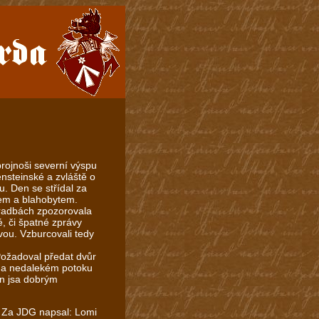
brojnoši severní výspu
nsteinské a zvláště o
. Den se střídal za
dem a blahobytem.
radbách zpozorovala
é, či špatné zprávy
avou. Vzburcovali tedy
Požadoval předat dvůr
 na nedalekém potoku
an jsa dobrým
Za JDG napsal: Lomi