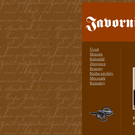
.
Úvod
Historie
Kalendář
Zbrojnice
Reporty
Kniha návštěv
Mecenáši
Kontakty
R